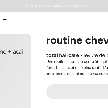
Diaporama Pause
yum : efficacité, évidence, émancipation
tines
tines
routine
che
total haircare
- levure de b
Une routine capillaire complète qui a
forts, brillants et en pleine santé. L
améliorer la qualité du cheveu dur