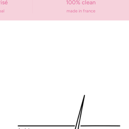
isé
100% clean
pal
made in france