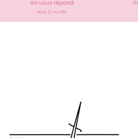
on vous répond
l
sous 2j ouvrés