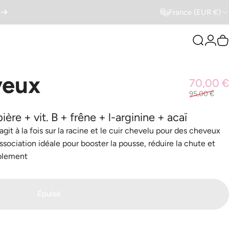
France (EUR €)
Recher
Con
P
veux
70,00 €
95,00 €
ière + vit. B + frêne + l-arginine + acaï
git à la fois sur la racine et le cuir chevelu pour des cheveux
’association idéale pour booster la pousse, réduire la chute et
ablement
Épuisé